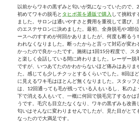
以前からワキの黒ずみと匂いが気になっていたので、2
初めてワキの脱毛と
タヒボ茶を通販で購入
して挑戦す
ました。サロンは通いやすさと費用を重視して選び、
のエステサロンに決めました。最初、全身脱毛や3部
ースへのすすめが何回かありましたが、何度も断るう
われなくなりました。断ったからと言って対応が変わ
かったので良かったです。施術は1回15分程度で、ス
と楽しく会話している間に終わりました。レーザー脱
ですが、いつあてたのかわからないほど痛みはありま
た。感じても少しチクッとするくらいでした。8回ほ
に見えるワキ毛はほとんど無くなりました。スタッフ
は、12回通っても毛が残っている人もいるし、私のよ
下で消える人もいて、一概に何回で脱毛完了するかは
うです。毛穴も目立たなくなり、ワキの黒ずみも改善
匂いはそんなに変わりませんでしたが、見た目がとて
なったので大満足です。