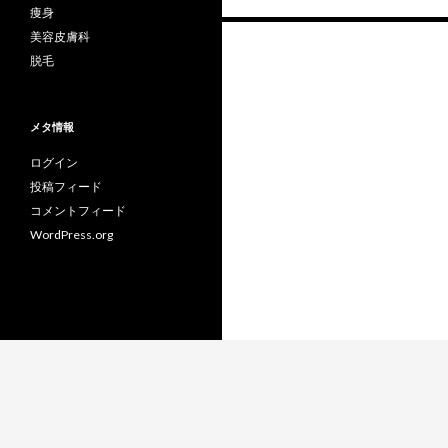
痩身
投
美容皮膚科
脱毛
稿
ナ
メタ情報
ビ
ログイン
ゲ
投稿フィード
ー
コメントフィード
WordPress.org
シ
ョ
ン