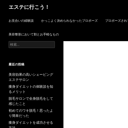
検
エステに行こう！
索
コンテンツへスキップ
お見合いの経験談
かっこよく決められなかったプロポーズ
プロポーズされ
美容整形において割とお手軽なもの
検
索:
最近の投稿
美容効果の高いシェービング
エステサロン
痩身ダイエットの体験談を知
るメリット
脱毛サロンで全身脱毛をして
感じたこと
初めてのワキ脱毛！思ったよ
り簡単だった
痩身ダイエットを成功させる
方法