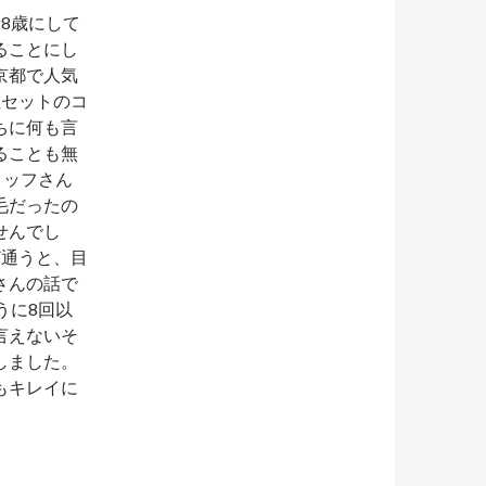
8歳にして
ることにし
京都で人気
位セットのコ
ちに何も言
ることも無
タッフさん
毛だったの
せんでし
ど通うと、目
さんの話で
うに8回以
言えないそ
しました。
もキレイに