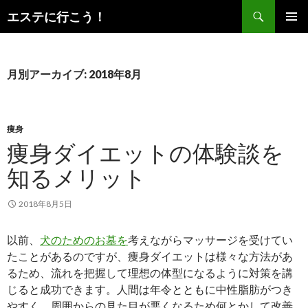
検
エステに行こう！
索
コ
メインメ
ン
ニュー
テ
ン
月別アーカイブ: 2018年8月
ツ
へ
ス
キ
痩身
ッ
痩身ダイエットの体験談を
プ
知るメリット
2018年8月5日
以前、
犬のためのお墓を
考えながらマッサージを受けてい
たことがあるのですが、痩身ダイエットは様々な方法があ
るため、流れを把握して理想の体型になるように対策を講
じると成功できます。人間は年令とともに中性脂肪がつき
やすく、周囲からの見た目が悪くなるため何とかして改善