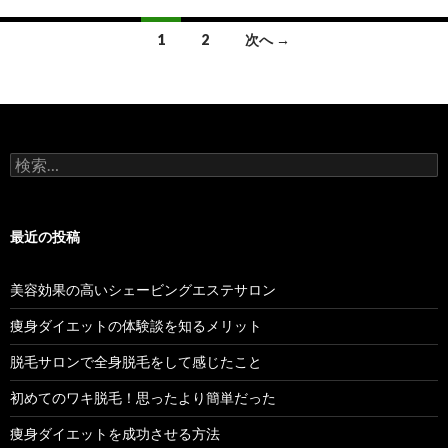
投
1
2
次へ →
稿
ナ
ビ
検
ゲ
索:
ー
最近の投稿
シ
ョ
美容効果の高いシェービングエステサロン
ン
痩身ダイエットの体験談を知るメリット
脱毛サロンで全身脱毛をして感じたこと
初めてのワキ脱毛！思ったより簡単だった
痩身ダイエットを成功させる方法