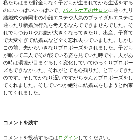
私たちはまだ貯金もなく子どもが生まれてから生活をする
のにいっぱいいっぱいで、
バストケアのサロン
に通ったり
結婚式や静岡市の小顔エステや人気のブライダルエステに
通ったり新婚旅行先を考えるなんてできませんでした。そ
れでもつわりやお腹が大きくなってきたり、出産、子育て
で大変すぎて結婚式など全く忘れ去っていました。しかし
この前、夫からいきなりプロポーズをされました。子ども
が眠って二人でその寝ている姿を見ていた時です。夫があ
の時は環境が目まぐるしく変化していてゆっくりプロポー
ズもできなかった、それがとても心残りだ、と言ってきた
のです。そしてかなり遅いですがちゃんとプロポーズをし
てくれました。そしていつか絶対に結婚式をしようと約束
してくれました。
コメントを残す
コメントを投稿するには
ログイン
してください。