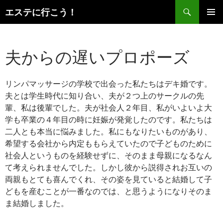
検
エステに行こう！
索
コ
メインメ
ン
ニュー
テ
夫からの遅いプロポーズ
ン
ツ
へ
ス
リンパマッサージの学校で出会った私たちはデキ婚です。
キ
夫とは学生時代に知り合い、夫が２つ上のサークルの先
ッ
輩、私は後輩でした。夫が社会人２年目、私がいよいよ大
プ
学も卒業の４年目の時に妊娠が発覚したのです。私たちは
二人とも本当に悩みました。私にもなりたいものがあり、
希望する会社から内定ももらえていたので子どものために
社会人というものを経験せずに、そのまま母親になるなん
て考えられませんでした。しかし彼から説得されお互いの
両親もとても喜んでくれ、その姿を見ていると結婚して子
どもを産むことが一番なのでは、と思うようになりそのま
ま結婚しました。