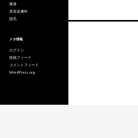
痩身
美容皮膚科
脱毛
投
稿
メタ情報
ナ
ログイン
ビ
投稿フィード
コメントフィード
ゲ
WordPress.org
ー
シ
ョ
ン