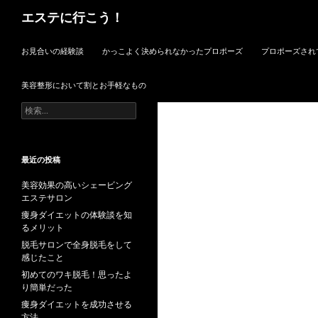
検
エステに行こう！
索
コンテンツへスキップ
お見合いの経験談
かっこよく決められなかったプロポーズ
プロポーズされ
美容整形において割とお手軽なもの
検
索:
最近の投稿
美容効果の高いシェービング
エステサロン
痩身ダイエットの体験談を知
るメリット
脱毛サロンで全身脱毛をして
感じたこと
初めてのワキ脱毛！思ったよ
り簡単だった
痩身ダイエットを成功させる
方法