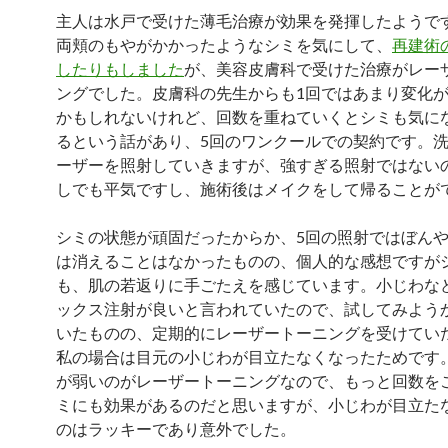
主人は水戸で受けた薄毛治療が効果を発揮したようで
両頬のもやがかかったようなシミを気にして、
再建術
したりもしました
が、美容皮膚科で受けた治療がレー
ングでした。皮膚科の先生からも1回ではあまり変化
かもしれないけれど、回数を重ねていくとシミも気に
るという話があり、5回のワンクールでの契約です。
ーザーを照射していきますが、強すぎる照射ではない
しでも平気ですし、施術後はメイクをして帰ることが
シミの状態が頑固だったからか、5回の照射ではぼん
は消えることはなかったものの、個人的な感想ですが
も、肌の若返りに手ごたえを感じています。小じわな
ックス注射が良いと言われていたので、試してみよう
いたものの、定期的にレーザートーニングを受けてい
私の場合は目元の小じわが目立たなくなったためです
が弱いのがレーザートーニングなので、もっと回数を
ミにも効果があるのだと思いますが、小じわが目立た
のはラッキーであり意外でした。