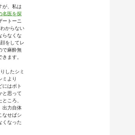
すが、私は
の名医を探
ザートーニ
がわからない
ならなくな
洗顔をしてレ
ので麻酔無
できます。
やりしたシミ
シミより
どにはボト
かと思って
たところ、
。出力自体
こなせばシ
なくなった