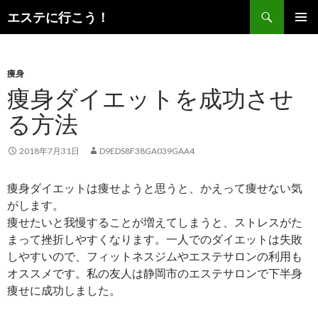
検
エステに行こう！
索
コ
メインメ
ン
ニュー
テ
ン
痩身
ツ
痩身ダイエットを成功させ
へ
る方法
ス
キ
ッ
2018年7月31日
D9EDS8F38GA039GAA4
プ
痩身ダイエットは痩せようと思うと、かえって痩せない気
がします。
痩せたいと我慢することが増えてしまうと、ストレスがた
まって挫折しやすくなります。一人でのダイエットは失敗
しやすいので、フィットネスジムやエステサロンの利用も
オススメです。私の友人は静岡市のエステサロンで下半身
痩せに成功しました。