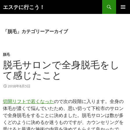
検
エステに行こう！
索
コ
メインメ
ン
ニュー
テ
ン
「脱毛」カテゴリーアーカイブ
ツ
へ
ス
キ
脱毛
ッ
脱毛サロンで全身脱毛をし
プ
て感じたこと
2018年8月5日
切開リフトで若くなった
ので次の段階に入ります。全身の
体毛が濃くて悩んでいたため、思い切って下松市のサロン
で全身脱毛をすることに決めました。脱毛サロンは数が多
くどのように決めるか迷うものですが、カウンセリングを
受けると最適な施術の内容を決めてもらえて良かったで