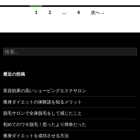
投
1
2
…
4
次へ →
稿
ナ
ビ
検
ゲ
索:
ー
最近の投稿
シ
ョ
美容効果の高いシェービングエステサロン
ン
痩身ダイエットの体験談を知るメリット
脱毛サロンで全身脱毛をして感じたこと
初めてのワキ脱毛！思ったより簡単だった
痩身ダイエットを成功させる方法