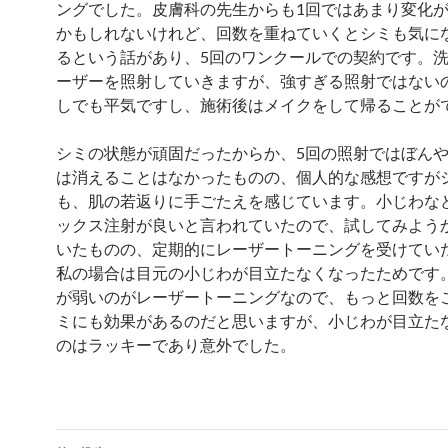
ングでした。皮膚科の先生からも1回ではあまり変化
かもしれないけれど、回数を重ねていくとシミも気に
るという話があり、5回のワンクールでの契約です。
ーザーを照射していきますが、強すぎる照射ではない
しでも平気ですし、施術後はメイクをして帰ることが
シミの状態が頑固だったからか、5回の照射ではぼん
は消えることはなかったものの、個人的な感想ですが
も、肌の若返りに手ごたえを感じています。小じわな
ックス注射が良いと言われていたので、試してみよう
いたものの、定期的にレーザートーニングを受けてい
私の場合は目元の小じわが目立たなくなったためです
が弱いのがレーザートーニングなので、もっと回数を
ミにも効果があるのだと思いますが、小じわが目立た
のはラッキーであり意外でした。
投