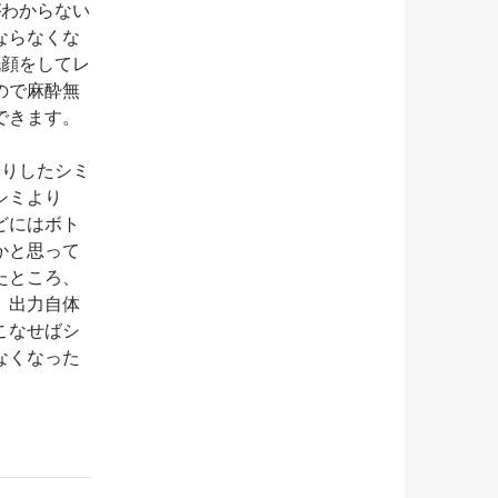
がわからない
ならなくな
洗顔をしてレ
ので麻酔無
できます。
やりしたシミ
シミより
どにはボト
かと思って
たところ、
。出力自体
こなせばシ
なくなった