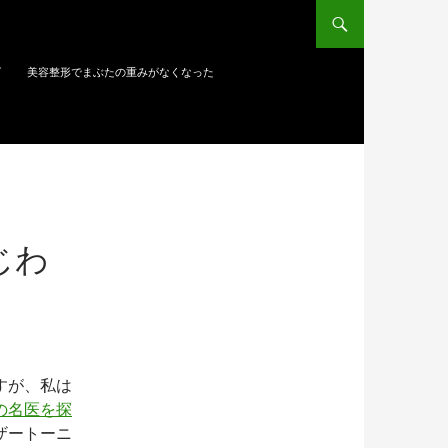
ズ
美容整形でまぶたの重みがなくなった
じわ
すが、私は
の名医を探
ザートーニ