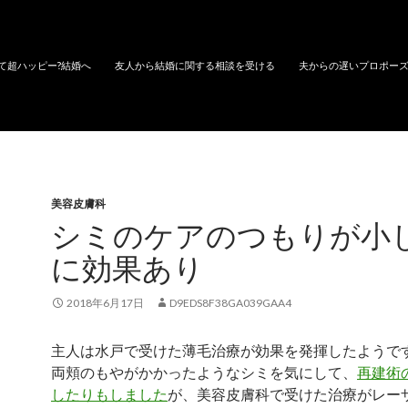
て超ハッピー?結婚へ
友人から結婚に関する相談を受ける
夫からの遅いプロポー
美容皮膚科
シミのケアのつもりが小
に効果あり
2018年6月17日
D9EDS8F38GA039GAA4
主人は水戸で受けた薄毛治療が効果を発揮したようで
両頬のもやがかかったようなシミを気にして、
再建術
したりもしました
が、美容皮膚科で受けた治療がレー