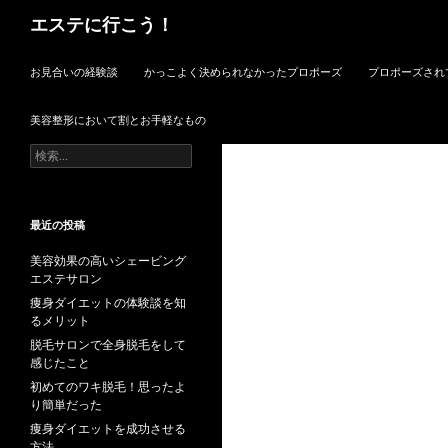
検
エステに行こう！
索
コンテンツへスキップ
お見合いの経験談
かっこよく決められなかったプロポーズ
プロポーズされ
美容整形において割とお手軽なもの
検
索:
最近の投稿
美容効果の高いシェービング
エステサロン
痩身ダイエットの体験談を知
るメリット
脱毛サロンで全身脱毛をして
感じたこと
初めてのワキ脱毛！思ったよ
り簡単だった
痩身ダイエットを成功させる
方法