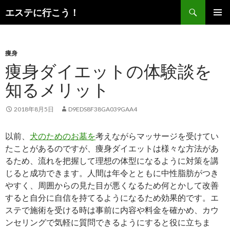
検
エステに行こう！
索
コ
メインメ
ン
ニュー
テ
ン
痩身
ツ
痩身ダイエットの体験談を
へ
知るメリット
ス
キ
ッ
2018年8月5日
D9EDS8F38GA039GAA4
プ
以前、
犬のためのお墓を
考えながらマッサージを受けてい
たことがあるのですが、痩身ダイエットは様々な方法があ
るため、流れを把握して理想の体型になるように対策を講
じると成功できます。人間は年令とともに中性脂肪がつき
やすく、周囲からの見た目が悪くなるため何とかして改善
すると自分に自信を持てるようになるため効果的です。エ
ステで施術を受ける時は事前に内容や料金を確かめ、カウ
ンセリングで気軽に質問できるようにすると役に立ちま