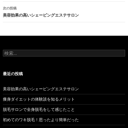
ナ
次の投稿
ビ
美容効果の高いシェービングエステサロン
ゲ
ー
シ
検
ョ
索:
ン
最近の投稿
美容効果の高いシェービングエステサロン
痩身ダイエットの体験談を知るメリット
脱毛サロンで全身脱毛をして感じたこと
初めてのワキ脱毛！思ったより簡単だった