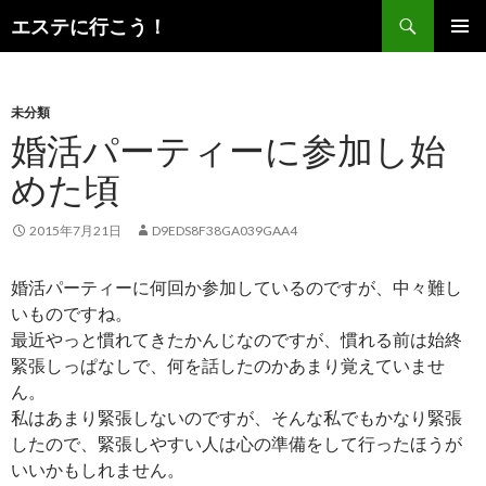
検
エステに行こう！
索
コ
メインメ
ン
ニュー
テ
ン
未分類
ツ
婚活パーティーに参加し始
へ
めた頃
ス
キ
ッ
2015年7月21日
D9EDS8F38GA039GAA4
プ
婚活パーティーに何回か参加しているのですが、中々難し
いものですね。
最近やっと慣れてきたかんじなのですが、慣れる前は始終
緊張しっぱなしで、何を話したのかあまり覚えていませ
ん。
私はあまり緊張しないのですが、そんな私でもかなり緊張
したので、緊張しやすい人は心の準備をして行ったほうが
いいかもしれません。