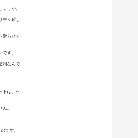
しょうか。
り中々難し
を滑らせて
ンです。
便利なんで
ットは、ケ
せん。
るのです。