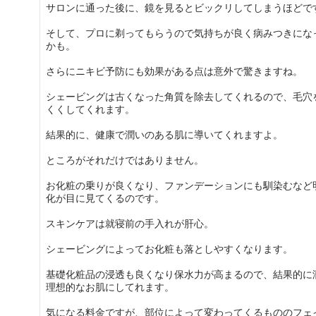
サロンに通った後に、鏡を見るとビックリしてしまうほどで
そして、プロに剃ってもらうので気持ちが良く病みつきにな
かも。
さらにニキビ予防にも効果がある点は意外で驚きますね。
シェービングは古くなった角質を除去してくれるので、毛穴
くくしてくれます。
結果的に、健康で潤いのある肌に導いてくれますよ。
ところがそれだけではありません。
お化粧の乗りが良くなり、ファンデーションにも馴染むなど
化が目に見てくるのです。
スキンケアは就寝前の手入れが肝心。
シェービングによってお化粧も落としやすくなります。
基礎化粧品の浸透も良くなり保水力が高まるので、結果的に
理想的なお肌にしてれます。
気になる料金ですが、部位によって変わってくるもののフェ