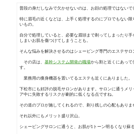
普段の身だしなみで欠かせないのは、お顔の処理ではないで
特に眉毛の近くなどは、上手く処理するのにプロでもない限
いもの。
自分で処理していると、必要な眉頭まで剃ってしまったり手
しまいお肌を傷つけてしまうことも。
そんな悩みを解決させるのはシェービング専門のエステサロ
その店は、
基幹システム開発の職場
から割と近くにあって
す。
業務用の痩身機器を置いてるエステも近くにありました。
下松市にも好評の脱毛サロンがあります。サロンに通うメリ
ア中に失敗するリスクが劇的に低くなる点ですね。
その道のプロが施してくれるので、剃り残しの心配もありま
それ以外にもメリット盛り沢山。
シェービングサロンに通うと、お肌が1トーン明るくなり蘇