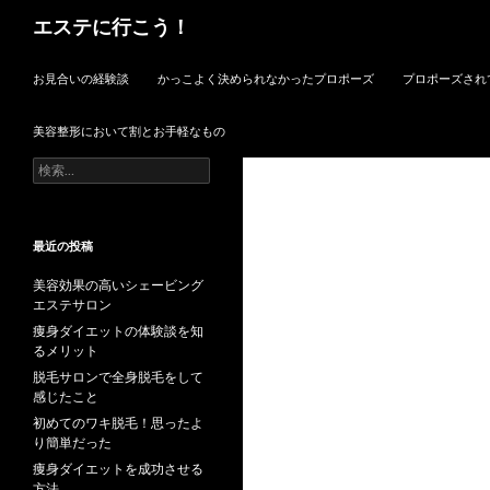
検
エステに行こう！
索
コンテンツへスキップ
お見合いの経験談
かっこよく決められなかったプロポーズ
プロポーズされ
美容整形において割とお手軽なもの
検
索:
最近の投稿
美容効果の高いシェービング
エステサロン
痩身ダイエットの体験談を知
るメリット
脱毛サロンで全身脱毛をして
感じたこと
初めてのワキ脱毛！思ったよ
り簡単だった
痩身ダイエットを成功させる
方法